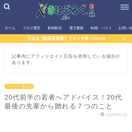
ホーム
ブログ運営
動画配信
電子書籍
転職・バイト
お問い
休日は【動画見放題】でイッキ観！Check
記事内にアフィリエイト広告を使用している場合が
あります。
マインド・考え方
20代前半の若者へアドバイス！20代
最後の先輩から贈れる７つのこと
2018/06/02