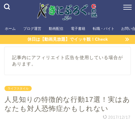
ホーム
ブログ運営
動画配信
電子書籍
転職・バイト
お問い
休日は【動画見放題】でイッキ観！Check
記事内にアフィリエイト広告を使用している場合が
あります。
ライフスタイル
人見知りの特徴的な行動17選！実はあ
なたも対人恐怖症かもしれない
2017/12/17